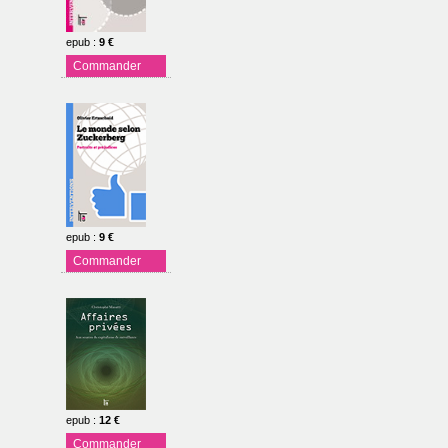
epub
:
9 €
Commander
epub
:
9 €
Commander
epub
:
12 €
Commander