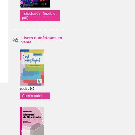
Télécharger (epub et
pdf)
Livres numériques en
vente
epub
:
9 €
Commander