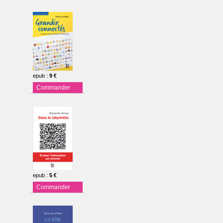
epub
:
9 €
Commander
epub
:
5 €
Commander