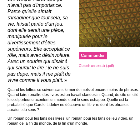
n'avait pas d'importance.
Parce qu'elle aimait
s'imaginer que tout cela, sa
vie, faisait partie d'un jeu,
dont elle serait une pièce,
manipulée pour le
divertissement d'êtres
supérieurs. Elle acceptait ce
rôle, mais avec désinvolture.
Commander
Avec un sourire qui disait à
Obtenir un extrait (.pdf)
qui saurait le lire : je ne suis
pas dupe, mais il me plaît de
vivre comme il vous plaît.
»
Quand les lettres se suivent sans former de mots et encore moins de phrases.
Quand faire renaître des livres est un travail clandestin. Quand, de cité en cité,
les colporteurs racontent un monde dont le sens échappe. Quelle est la
probabilité que Carole Lidelev ne découvre un lib·v·re dont les phrases
auraient du sens ?
Un roman pour les fans des livres, un roman pour les fans de jeu vidéo, un
roman de la fin du monde, de la fin d'un monde.