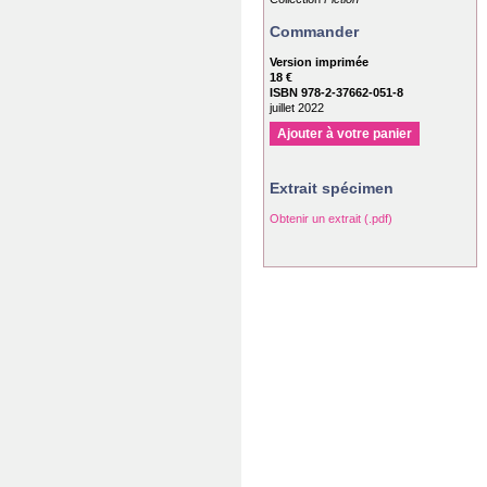
Commander
Version imprimée
18 €
ISBN 978-2-37662-051-8
juillet 2022
Ajouter à votre panier
Extrait spécimen
Obtenir un extrait (.pdf)