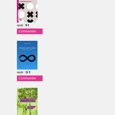
epub
:
8 €
Commander
epub
:
11 €
Commander