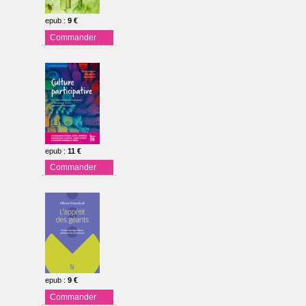
epub
:
9 €
Commander
epub
:
11 €
Commander
epub
:
9 €
Commander