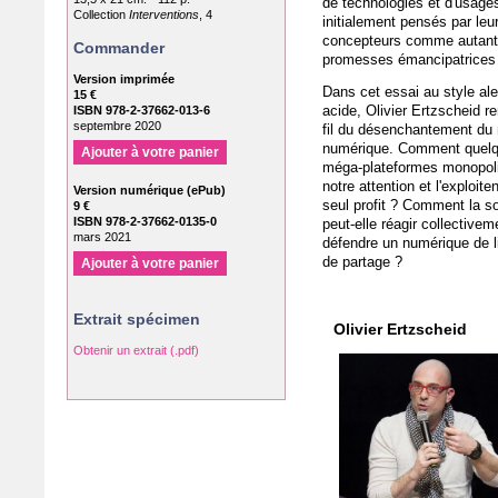
de technologies et d'usage
Collection
Interventions
, 4
initialement pensés par leu
concepteurs comme autant
Commander
promesses émancipatrices
Version imprimée
Dans cet essai au style ale
15 €
acide, Olivier Ertzscheid r
ISBN 978-2-37662-013-6
septembre 2020
fil du désenchantement d
numérique. Comment quel
Ajouter à votre panier
méga-plateformes monopol
notre attention et l'exploiten
Version numérique (ePub)
seul profit ? Comment la s
9 €
ISBN 978-2-37662-0135-0
peut-elle réagir collectivem
mars 2021
défendre un numérique de li
de partage ?
Ajouter à votre panier
Extrait spécimen
Olivier Ertzscheid
Obtenir un extrait (.pdf)