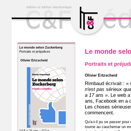
Le monde selon Zuckerberg
Le monde sel
Portraits et préjudices
Olivier Ertzscheid
Portraits et préjud
Olivier Ertzscheid
Rimbaud écrivait :
«
n'est pas sérieux qu
a 17 ans »
. Le web a
ans, Facebook en a 
Les choses sérieuse
commencent.
Qu'a-t-il pu se passer pour
tourne au cauchemar un e
13,5 x 21 cm. - 112 p.